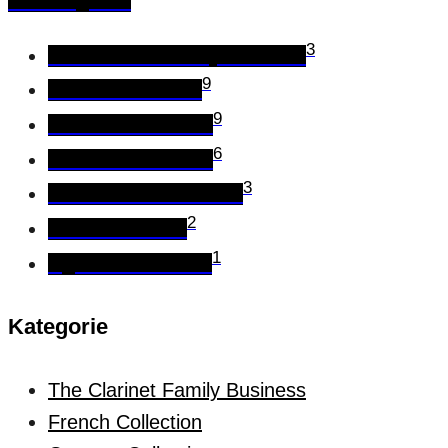
All Categories
3
The Clarinet Family Business
9
French Collection
9
German Collection
6
Austrian Collection
3
Classic Sax Collection
2
Reed Collection
1
Ligature Collection
Kategorie
The Clarinet Family Business
French Collection